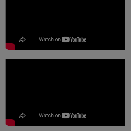
ĐỐI TÁC CHIẾN LƯỢC HỢP TÁC KINH
DOANH
Những ngày cuối năm 2017, Victoria Healthcare và
Xem thêm
Sanford Health đã ký kết hợp tác chiến lược phát
triển toàn diện...
Xem thêm