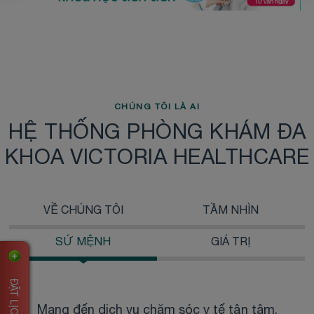
CHÚNG TÔI LÀ AI
HỆ THỐNG PHÒNG KHÁM ĐA
KHOA VICTORIA HEALTHCARE
VỀ CHÚNG TÔI
TẦM NHÌN
SỨ MỆNH
GIÁ TRỊ
ĐẶT LỊCH HẸN
Mang đến dịch vụ chăm sóc y tế tận tâm,