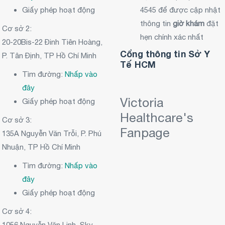
Giấy phép hoạt động
4545 để được cập nhật
thông tin
giờ khám
đặt
Cơ sở 2:
hẹn chính xác nhất
20-20Bis-22 Đinh Tiên Hoàng,
Cổng thông tin Sở Y
P. Tân Định, TP Hồ Chí Minh
Tế HCM
Tìm đường:
Nhấp vào
đây
Victoria
Giấy phép hoạt động
Healthcare's
Cơ sở 3:
Fanpage
135A Nguyễn Văn Trỗi, P. Phú
Nhuận, TP Hồ Chí Minh
Tìm đường:
Nhấp vào
đây
Giấy phép hoạt động
Cơ sở 4:
1056 Nguyễn Văn Linh, Sky