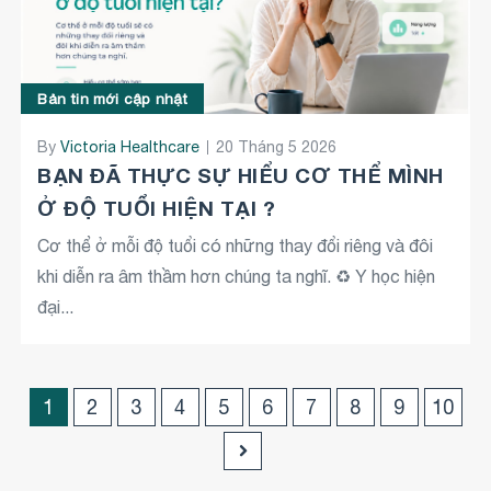
Bản tin mới cập nhật
By
Victoria Healthcare
20 Tháng 5 2026
BẠN ĐÃ THỰC SỰ HIỂU CƠ THỂ MÌNH
Ở ĐỘ TUỔI HIỆN TẠI ?
Cơ thể ở mỗi độ tuổi có những thay đổi riêng và đôi
khi diễn ra âm thầm hơn chúng ta nghĩ. ♻️ Y học hiện
đại...
1
2
3
4
5
6
7
8
9
10