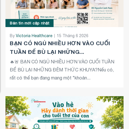
Bản tin mới cập nhật
By
Victoria Healthcare
15 Tháng 6 2026
BẠN CÓ NGỦ NHIỀU HƠN VÀO CUỐI
TUẦN ĐỂ BÙ LẠI NHỮNG...
🔥🚨 BẠN CÓ NGỦ NHIỀU HƠN VÀO CUỐI TUẦN
ĐỂ BÙ LẠI NHỮNG ĐÊM THỨC KHUYA?Nếu có,
rất có thể bạn đang mang một "khoản...