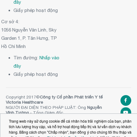
đây
Giấy phép hoạt động
Cơ sở 4:
1056 Nguyễn Văn Linh, Sky
Garden 1, P. Tân Hưng, TP
Hồ Chí Minh
Tìm đường:
Nhấp vào
đây
Giấy phép hoạt động
Copyright 2017©
Công ty Cổ phần Phát triển Y tế
Victoria Healthcare
NGƯỜI ĐẠI DIỆN THEO PHÁP LUẬT: Ông
Nguyễn
Vĩnh Tường
- Tổng Giám đốc
SỐ ĐKKD:
0313020981
. Ủy ban nhân dân TPHCM
Trang web này sử dụng cookie để cá nhân hóa trải nghiệm của bạn, phân
cấp ngày 20.11.2014 (Đăng ký thay đổi lần thứ 10,
tích lưu lượng truy cập, và hỗ trợ hoạt động tiếp thị và tư vấn dịch vụ khách
24 tháng 12 năm 2024)
hàng. Bằng cách chọn "Chấp nhận", bạn đồng ý cho chúng tôi thu thập và