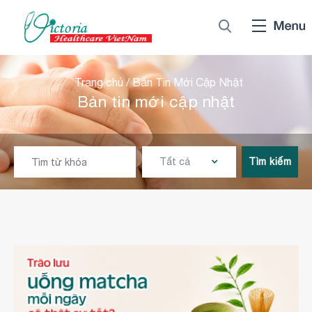
Trang chủ
/
Bản Tin Mới Cập Nhật
Bản tin mới cập nhật
Tất cả
Tìm kiếm