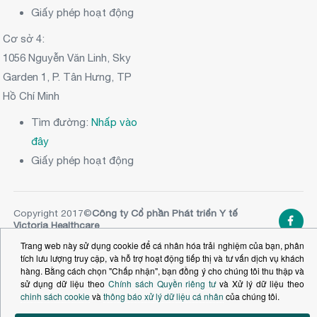
Giấy phép hoạt động
Cơ sở 4:
1056 Nguyễn Văn Linh, Sky
Garden 1, P. Tân Hưng, TP
Hồ Chí Minh
Tìm đường:
Nhấp vào
đây
Giấy phép hoạt động
Copyright 2017©
Công ty Cổ phần Phát triển Y tế
Victoria Healthcare
NGƯỜI ĐẠI DIỆN THEO PHÁP LUẬT: Ông
Nguyễn
Trang web này sử dụng cookie để cá nhân hóa trải nghiệm của bạn, phân
Vĩnh Tường
- Tổng Giám đốc
tích lưu lượng truy cập, và hỗ trợ hoạt động tiếp thị và tư vấn dịch vụ khách
SỐ ĐKKD:
0313020981
. Ủy ban nhân dân TPHCM
hàng. Bằng cách chọn "Chấp nhận", bạn đồng ý cho chúng tôi thu thập và
cấp ngày 20.11.2014 (Đăng ký thay đổi lần thứ 10,
sử dụng dữ liệu theo
Chính sách Quyền riêng tư
và Xử lý dữ liệu theo
24 tháng 12 năm 2024)
chinh sách cookie
và
thông báo xử lý dữ liệu cá nhân
của chúng tôi.