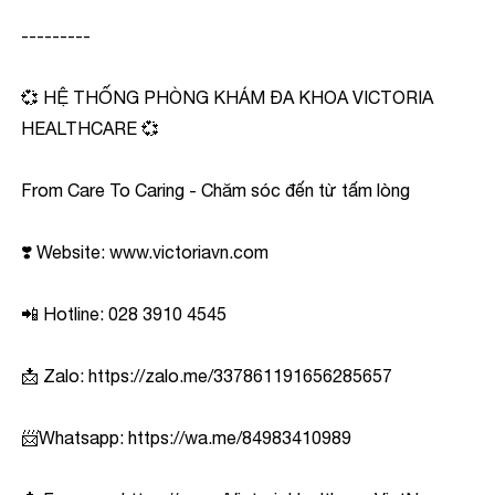
---------
💞 HỆ THỐNG PHÒNG KHÁM ĐA KHOA VICTORIA
HEALTHCARE 💞
From Care To Caring - Chăm sóc đến từ tấm lòng
❣️ Website:
www.victoriavn.com
📲 Hotline: 028 3910 4545
📩 Zalo:
https://zalo.me/337861191656285657
📨Whatsapp:
https://wa.me/84983410989