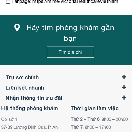
📩 Fanpage:
https://m.me/VictoriaHealthcareVietNam
Hãy tìm phòng khám gần
bạn
Tìm địa chỉ
Trụ sở chính
Liên kết nhanh
Nhận thông tin ưu đãi
Hệ thống phòng khám
Thời gian làm việc
Cơ sở 1:
Thứ 2 – Thứ 6
: 8h00 – 20h00
37-39 Lương Định Của, P. An
Thứ 7
: 8h00 – 17h00