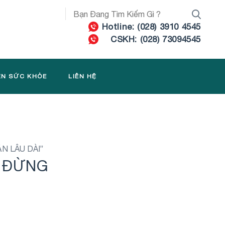
Hotline: (028) 3910 4545
CSKH: (028) 73094545
ỆN SỨC KHỎE
LIÊN HỆ
N LÂU DÀI”
, ĐỪNG