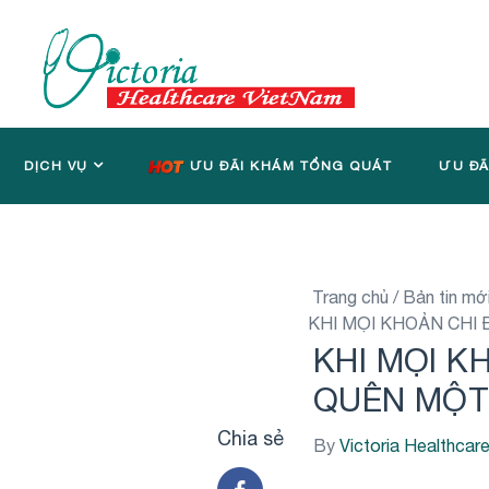
DỊCH VỤ
ƯU ĐÃI KHÁM TỔNG QUÁT
ƯU ĐÃ
Trang chủ
/
Bản tin mớ
KHI MỌI KHOẢN CHI
KHI MỌI K
QUÊN MỘT 
Chia sẻ
By
Victoria Healthcar