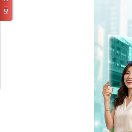
ĐẶT LỊCH HẸN