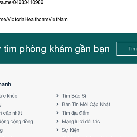
/wa.me/84983410989
.me/VictoriaHealthcareVietNam
 tìm phòng khám gần bạn
Tìm
hanh
sức khỏe
Tìm Bác Sĩ
ụ
Bản Tin Mới Cập Nhật
i cập nhật
Tìm địa điểm
động cộng đồng
Mạng lưới đối tác
ng
Sự Kiện