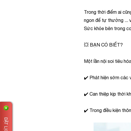
Trong thời điểm ai cũn
ngon để tự thưởng ... 
Sức khỏe bên trong cơ
💥 BẠN CÓ BIẾT?
Một lần nội soi tiêu hó
✔️ Phát hiện sớm các v
✔️ Can thiệp kịp thời k
✔️ Trong điều kiện thô