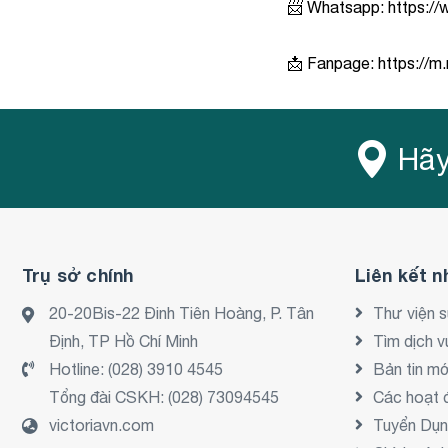
📨 Whatsapp:
https:/
📩 Fanpage:
https://m
Hãy
Trụ sở chính
Liên kết n
20-20Bis-22 Đinh Tiên Hoàng, P. Tân
Thư viện 
Định, TP Hồ Chí Minh
Tìm dịch v
Hotline:
(028) 3910 4545
Bản tin mớ
Tổng đài CSKH:
(028) 73094545
Các hoạt 
victoriavn.com
Tuyển Dụ