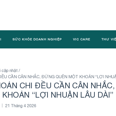
I
SỨC KHỎE DOANH NGHIỆP
VIC CARE
THƯ VI
i cập nhật
/
 ĐỀU CẦN CÂN NHẮC, ĐỪNG QUÊN MỘT KHOẢN “LỢI NHUẬ
HOẢN CHI ĐỀU CẦN CÂN NHẮC
KHOẢN “LỢI NHUẬN LÂU DÀI”
e
21 Tháng 4 2026