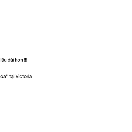
u dài hơn !!!
óa" tại Victoria