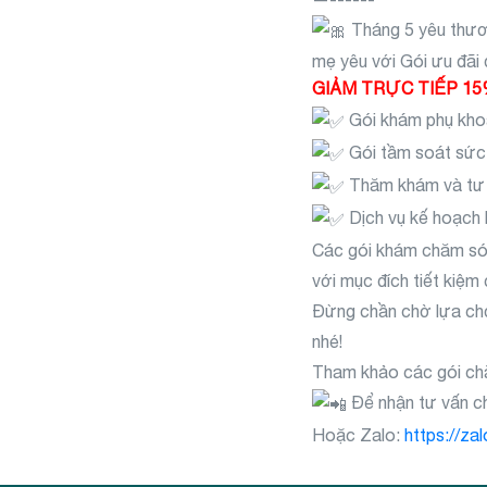
Tháng 5 yêu thươ
mẹ yêu với Gói ưu đãi 
GIẢM TRỰC TIẾP 15% 
Gói khám phụ khoa
Gói tầm soát sức 
Thăm khám và tư 
Dịch vụ kế hoạch h
Các gói khám chăm sóc
với mục đích tiết kiệm
Đừng chần chờ lựa chọn
nhé!
Tham khảo các gói ch
Để nhận tư vấn chi
Hoặc Zalo:
https://z