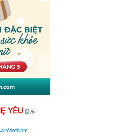
MẸ YÊU
hcareVietNam