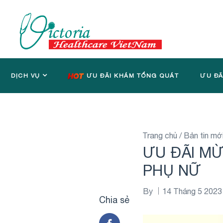
DỊCH VỤ
ƯU ĐÃI KHÁM TỔNG QUÁT
ƯU ĐÃ
Trang chủ
/
Bản tin mớ
ƯU ĐÃI MỪ
PHỤ NỮ
By
14 Tháng 5 2023
Chia sẻ