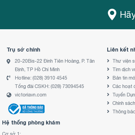
Hãy
Trụ sở chính
Liên kết n
20-20Bis-22 Đinh Tiên Hoàng, P. Tân
Thư viện 
Định, TP Hồ Chí Minh
Tìm dịch v
Hotline:
(028) 3910 4545
Bản tin mớ
Tổng đài CSKH:
(028) 73094545
Các hoạt 
victoriavn.com
Tuyển Dụ
Chính sác
Thông báo 
Hệ thống phòng khám
Cơ sở 1: