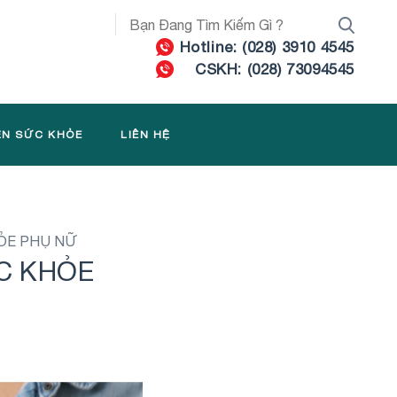
Hotline: (028) 3910 4545
CSKH: (028) 73094545
ỆN SỨC KHỎE
LIÊN HỆ
HỎE PHỤ NỮ
C KHỎE