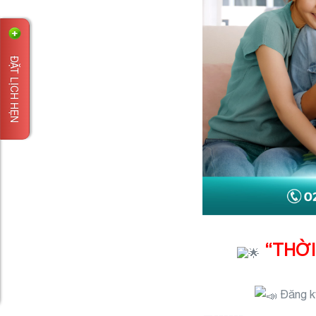
ĐẶT LỊCH HẸN
“THỜI
Đăng ký
—------