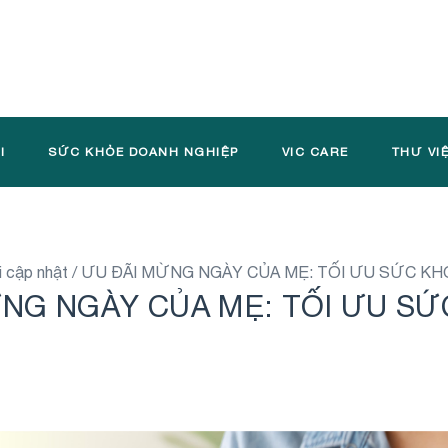
I
SỨC KHỎE DOANH NGHIỆP
VIC CARE
THƯ VI
i cập nhật
/
ƯU ĐÃI MỪNG NGÀY CỦA MẸ: TỐI ƯU SỨC K
NG NGÀY CỦA MẸ: TỐI ƯU SỨ