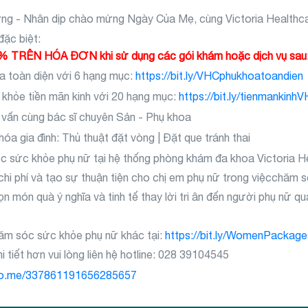
ng - Nhân dịp chào mừng Ngày Của Mẹ, cùng Victoria Health
đặc biệt:
TRÊN HÓA ĐƠN khi sử dụng các gói khám hoặc dịch vụ sau
 toàn diện với 6 hạng mục:
https://bit.ly/VHCphukhoatoandien
khỏe tiền mãn kinh với 20 hạng mục:
https://bit.ly/tienmankinh
vấn cùng bác sĩ chuyên Sản - Phụ khoa
óa gia đình: Thủ thuật đặt vòng | Đặt que tránh thai
 sức khỏe phụ nữ tại hệ thống phòng khám đa khoa Victoria H
 chi phí và tạo sự thuận tiện cho chị em phụ nữ trong việcchăm
 món quà ý nghĩa và tinh tế thay lời tri ân đến người phụ nữ q
ăm sóc sức khỏe phụ nữ khác tại:
https://bit.ly/WomenPackage
 tiết hơn vui lòng liên hệ hotline: 028 39104545
alo.me/337861191656285657