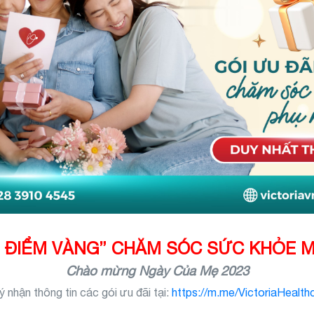
 ĐIỂM VÀNG” CHĂM SÓC SỨC KHỎE 
Chào mừng Ngày Của Mẹ 2023
 nhận thông tin các gói ưu đãi tại:
https://m.me/VictoriaHealt