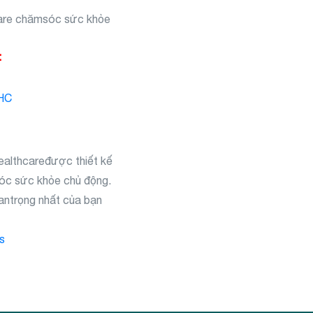
care chămsóc sức khỏe
:
VHC
ealthcaređược thiết kế
 sóc sức khỏe chủ động.
uantrọng nhất của bạn
s