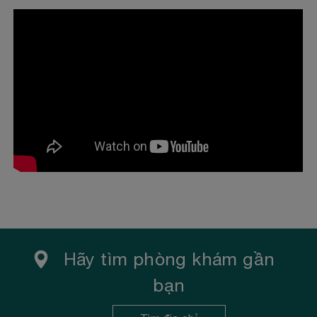
DOANH
Những ngày cuối năm 2017, Victoria Healthcare và
Sanford Health đã ký kết hợp tác chiến lược phát
triển toàn diện...
Xem thêm
Hãy tìm phòng khám gần
bạn