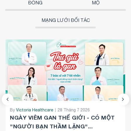
ĐỒNG
MỘ
MẠNG LƯỚI ĐỐI TÁC
By
By
Victoria Healthcare
Victoria Healthcare
08 Tháng 4 2026
28 Tháng 7 2026
CŨNG LÀ BẠN - NHƯNG KHÁC NHAU Ở
NGÀY VIÊM GAN THẾ GIỚI - CÓ MỘT
MỘT QUYẾT ĐỊNH: KHÁM...
"NGƯỜI BẠN THẦM LẶNG"...