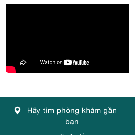
DOANH
Những ngày cuối năm 2017, Victoria Healthcare và
Sanford Health đã ký kết hợp tác chiến lược phát
triển toàn diện...
Xem thêm
Hãy tìm phòng khám gần
bạn