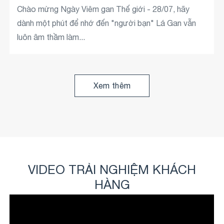
- Luôn bận rộn - Ngại đi khám vì chưa thấy gì nghiêm
Chào mừng Ngày Viêm gan Thế giới - 28/07, hãy
trọng - Nghĩ rằng vẫn còn thời gian Nhưng thực tế
dành một phút để nhớ đến "người bạn" Lá Gan vẫn
là:...
luôn âm thầm làm...
Xem thêm
Xem thêm
VIDEO TRẢI NGHIỆM KHÁCH
HÀNG