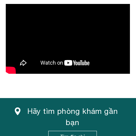
DOANH
Những ngày cuối năm 2017, Victoria Healthcare và
Sanford Health đã ký kết hợp tác chiến lược phát
triển toàn diện...
Xem thêm
Hãy tìm phòng khám gần
bạn