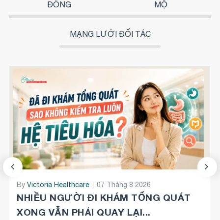
ĐỒNG
MỘ
MẠNG LƯỚI ĐỐI TÁC
By
By
Victoria Healthcare
Victoria Healthcare
08 Tháng 4 2026
07 Tháng 8 2026
CŨNG LÀ BẠN - NHƯNG KHÁC NHAU Ở
NHIỀU NGƯỜI ĐI KHÁM TỔNG QUÁT
MỘT QUYẾT ĐỊNH: KHÁM...
XONG VẪN PHẢI QUAY LẠI...