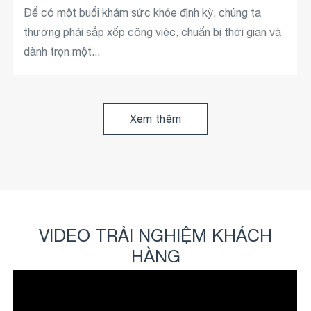
- Luôn bận rộn - Ngại đi khám vì chưa thấy gì nghiêm
Để có một buổi khám sức khỏe định kỳ, chúng ta
trọng - Nghĩ rằng vẫn còn thời gian Nhưng thực tế
thường phải sắp xếp công việc, chuẩn bị thời gian và
là:...
dành trọn một...
Xem thêm
Xem thêm
VIDEO TRẢI NGHIỆM KHÁCH
HÀNG