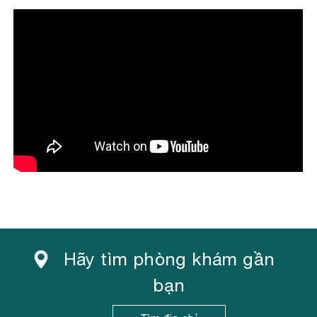
DOANH
Những ngày cuối năm 2017, Victoria Healthcare và
Sanford Health đã ký kết hợp tác chiến lược phát
triển toàn diện...
Xem thêm
Hãy tìm phòng khám gần
bạn