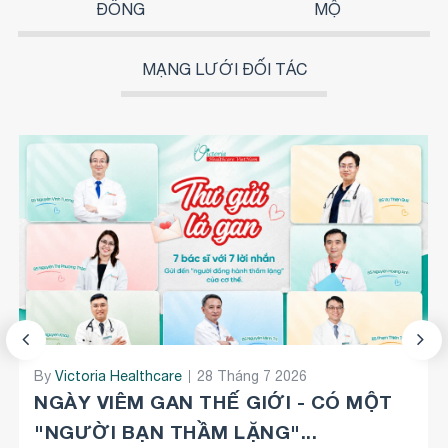
ĐỒNG
MỘ
MẠNG LƯỚI ĐỐI TÁC
By
By
Victoria Healthcare
Victoria Healthcare
08 Tháng 4 2026
28 Tháng 7 2026
CŨNG LÀ BẠN - NHƯNG KHÁC NHAU Ở
NGÀY VIÊM GAN THẾ GIỚI - CÓ MỘT
MỘT QUYẾT ĐỊNH: KHÁM...
"NGƯỜI BẠN THẦM LẶNG"...