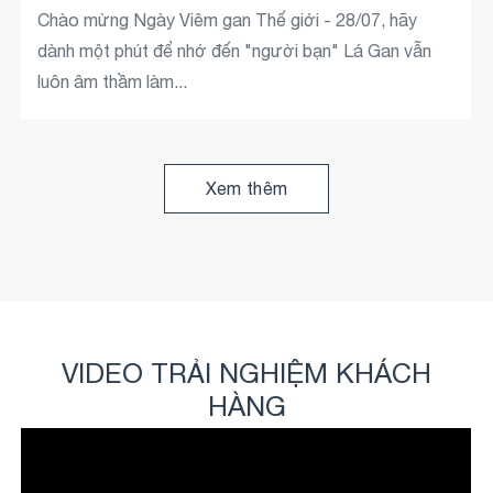
- Luôn bận rộn - Ngại đi khám vì chưa thấy gì nghiêm
Chào mừng Ngày Viêm gan Thế giới - 28/07, hãy
trọng - Nghĩ rằng vẫn còn thời gian Nhưng thực tế
dành một phút để nhớ đến "người bạn" Lá Gan vẫn
là:...
luôn âm thầm làm...
Xem thêm
Xem thêm
VIDEO TRẢI NGHIỆM KHÁCH
HÀNG