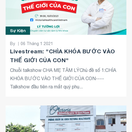
Sự Kiện
By
06 Tháng 1 2021
Livestream: "CHÌA KHÓA BƯỚC VÀO
THẾ GIỚI CỦA CON"
Chuỗi talkshow CHA MẸ TÂM LÝChủ đề số 1:CHÌA
KHÓA BƯỚC VÀO THẾ GIỚI CỦA CON----
Talkshow đầu tiên ra mắt quý phụ...