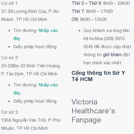
Cơ sở 1:
Thứ 2 – Thứ 6
: 8h00 – 20h00
37-39 Lương Định Của, P. An
Thứ 7
: 8h00 – 17h00
Khánh, TP Hồ Chí Minh
CN
: 8h00 – 12h00
Tìm đường:
Nhấp vào
Quý khách vui lòng liên
đây
hệ hotline (028) 3910
Giấy phép hoạt động
4545 để được cập nhật
thông tin
giờ khám
đặt
Cơ sở 2:
hẹn chính xác nhất
20-20Bis-22 Đinh Tiên Hoàng,
Cổng thông tin Sở Y
P. Tân Định, TP Hồ Chí Minh
Tế HCM
Tìm đường:
Nhấp vào
đây
Victoria
Giấy phép hoạt động
Healthcare's
Cơ sở 3:
Fanpage
135A Nguyễn Văn Trỗi, P. Phú
Nhuận, TP Hồ Chí Minh