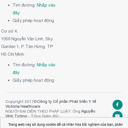
Tìm đường:
Nhấp vào
đây
Giấy phép hoạt động
Cơ sở 4:
1056 Nguyễn Văn Linh, Sky
Garden 1, P. Tân Hưng, TP
Hồ Chí Minh
Tìm đường:
Nhấp vào
đây
Giấy phép hoạt động
Copyright 2017©
Công ty Cổ phần Phát triển Y tế
Victoria Healthcare
NGƯỜI ĐẠI DIỆN THEO PHÁP LUẬT: Ông
Nguyễn
Vĩnh Tường
- Tổng Giám đốc
SỐ ĐKKD:
0313020981
. Ủy ban nhân dân TPHCM
Trang web này sử dụng cookie để cá nhân hóa trải nghiệm của bạn, phân
cấp ngày 20.11.2014 (Đăng ký thay đổi lần thứ 10,