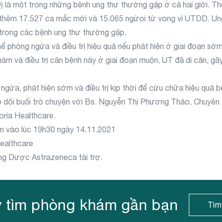
 là một trong những bệnh ung thư thường gặp ở cả hai giới. Th
 thêm 17.527 ca mắc mới và 15.065 ngừoi tử vong vì UTDD. Ung
 trong các bệnh ung thư thường gặp.
phòng ngừa và điều trị hiệu quả nếu phát hiện ở giai đoạn sớm.
ám và điều trị căn bệnh này ở giai đoạn muộn, UT đã di căn, gâ
gừa, phát hiện sớm và điều trị kịp thời để cứu chữa hiệu quả 
 dõi buổi trò chuyện với Bs. Nguyễn Thị Phương Thảo, Chuyên
ria Healthcare.
am vào lúc 19h30 ngày 14.11.2021
Healthcare
g Dược Astrazeneca tài trợ.
 tìm phòng khám gần bạn
Tìm