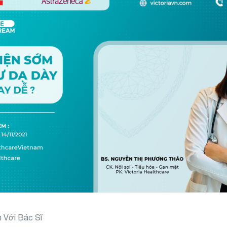
 Với Bác Sĩ