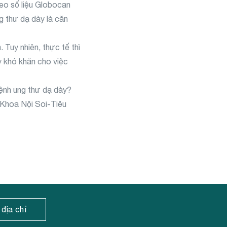
eo số liệu Globocan
 thư dạ dày là căn
 Tuy nhiên, thực tế thì
y khó khăn cho việc
bệnh ung thư dạ dày?
 Khoa Nội Soi-Tiêu
 địa chỉ