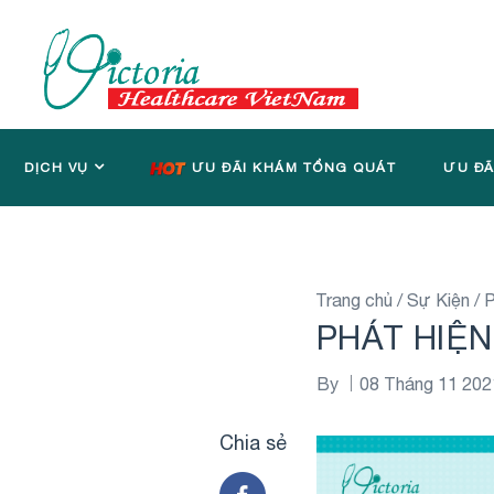
DỊCH VỤ
ƯU ĐÃI KHÁM TỔNG QUÁT
ƯU ĐÃ
Trang chủ
/
Sự Kiện
/
PHÁT HIỆN
By
08 Tháng 11 202
Chia sẻ