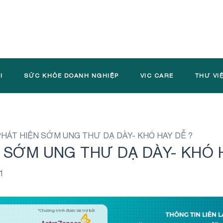
I
SỨC KHỎE DOANH NGHIỆP
VIC CARE
THƯ VI
PHÁT HIỆN SỚM UNG THƯ DẠ DÀY- KHÓ HAY DỄ ?
 SỚM UNG THƯ DẠ DÀY- KHÓ 
1