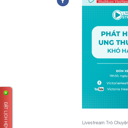
ĐẶT LỊCH HẸN
Livestream Trò Chuyện