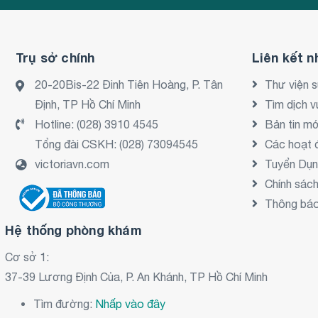
Trụ sở chính
Liên kết n
20-20Bis-22 Đinh Tiên Hoàng, P. Tân
Thư viện 
Định, TP Hồ Chí Minh
Tìm dịch v
Hotline:
(028) 3910 4545
Bản tin mớ
Tổng đài CSKH:
(028) 73094545
Các hoạt 
victoriavn.com
Tuyển Dụ
Chính sác
Thông báo 
Hệ thống phòng khám
Cơ sở 1:
37-39 Lương Định Của, P. An Khánh, TP Hồ Chí Minh
Tìm đường:
Nhấp vào đây