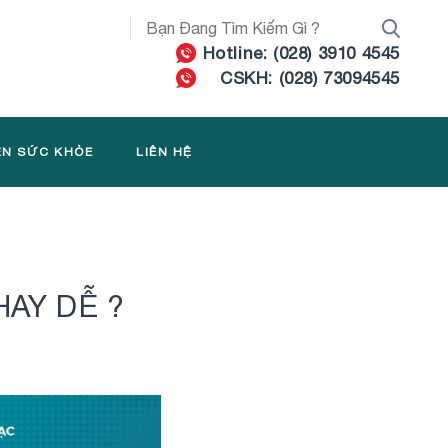
Hotline: (028) 3910 4545
CSKH: (028) 73094545
ỆN SỨC KHỎE
LIÊN HỆ
HAY DỄ ?