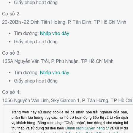
Giấy phép hoạt động
Cơ sở 2:
20-20Bis-22 Đinh Tiên Hoàng, P. Tân Định, TP Hồ Chí Minh
Tìm đường:
Nhấp vào đây
Giấy phép hoạt động
Cơ sở 3:
135A Nguyễn Văn Trỗi, P. Phú Nhuận, TP Hồ Chí Minh
Tìm đường:
Nhấp vào đây
Giấy phép hoạt động
Cơ sở 4:
1056 Nguyễn Văn Linh, Sky Garden 1, P. Tân Hưng, TP Hồ Chí
Tìm đường:
Nhấp vào đây
Trang web này sử dụng cookie để cá nhân hóa trải nghiệm của bạn,
phân tích lưu lượng truy cập, và hỗ trợ hoạt động tiếp thị và tư vấn dịch
Giấy phép hoạt động
vụ khách hàng. Bằng cách chọn "Chấp nhận", bạn đồng ý cho chúng tôi
thu thập và sử dụng dữ liệu theo
Chính sách Quyền riêng tư
và Xử lý dữ