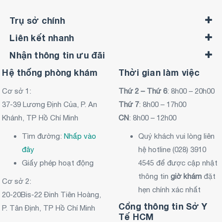
Trụ sở chính
Liên kết nhanh
Nhận thông tin ưu đãi
Hệ thống phòng khám
Thời gian làm việc
Cơ sở 1:
Thứ 2 – Thứ 6
: 8h00 – 20h00
37-39 Lương Định Của, P. An
Thứ 7
: 8h00 – 17h00
Khánh, TP Hồ Chí Minh
CN
: 8h00 – 12h00
Tìm đường:
Nhấp vào
Quý khách vui lòng liên
đây
hệ hotline (028) 3910
Giấy phép hoạt động
4545 để được cập nhật
thông tin
giờ khám
đặt
Cơ sở 2:
hẹn chính xác nhất
20-20Bis-22 Đinh Tiên Hoàng,
Cổng thông tin Sở Y
P. Tân Định, TP Hồ Chí Minh
Tế HCM