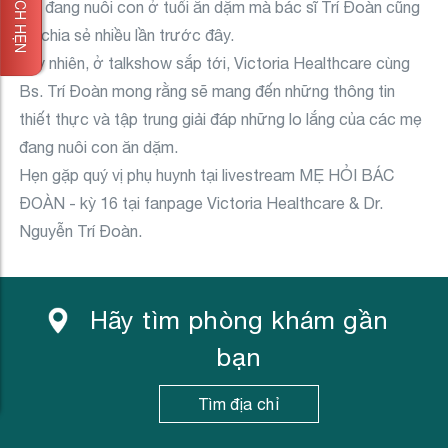
ĐẶT LỊCH HẸN
mẹ đang nuôi con ở tuổi ăn dặm mà bác sĩ Trí Đoàn cũng
đã chia sẻ nhiều lần trước đây.
Tuy nhiên, ở talkshow sắp tới, Victoria Healthcare cùng
Bs. Trí Đoàn mong rằng sẽ mang đến những thông tin
thiết thực và tập trung giải đáp những lo lắng của các mẹ
đang nuôi con ăn dặm.
Hẹn gặp quý vị phụ huynh tại livestream MẸ HỎI BÁC
ĐOÀN - kỳ 16 tại fanpage Victoria Healthcare & Dr.
Nguyễn Trí Đoàn.
Hãy tìm phòng khám gần
bạn
Tìm địa chỉ